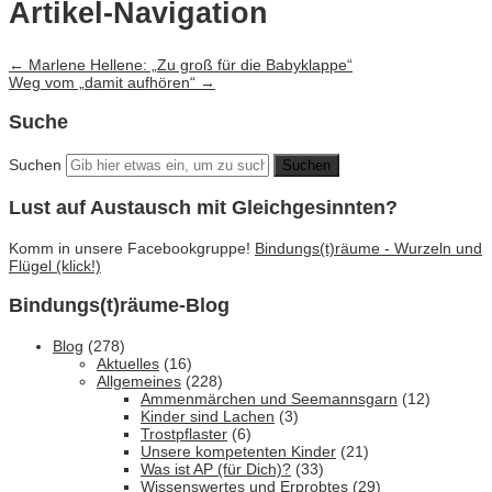
Artikel-Navigation
←
Marlene Hellene: „Zu groß für die Babyklappe“
Weg vom „damit aufhören“
→
Suche
Suchen
Lust auf Austausch mit Gleichgesinnten?
Komm in unsere Facebookgruppe!
Bindungs(t)räume - Wurzeln und
Flügel (klick!)
Bindungs(t)räume-Blog
Blog
(278)
Aktuelles
(16)
Allgemeines
(228)
Ammenmärchen und Seemannsgarn
(12)
Kinder sind Lachen
(3)
Trostpflaster
(6)
Unsere kompetenten Kinder
(21)
Was ist AP (für Dich)?
(33)
Wissenswertes und Erprobtes
(29)