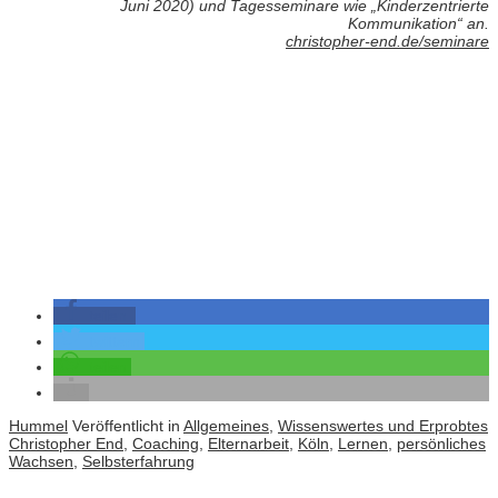
Juni 2020) und Tagesseminare wie „Kinderzentrierte
Kommunikation“ an.
christopher-end.de/seminare
teilen
twittern
teilen
Hummel
Veröffentlicht in
Allgemeines
,
Wissenswertes und Erprobtes
Christopher End
,
Coaching
,
Elternarbeit
,
Köln
,
Lernen
,
persönliches
Wachsen
,
Selbsterfahrung