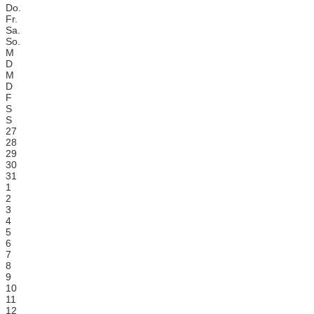
Do.
Fr.
Sa.
So.
M
D
M
D
F
S
S
27
28
29
30
31
1
2
3
4
5
6
7
8
9
10
11
12