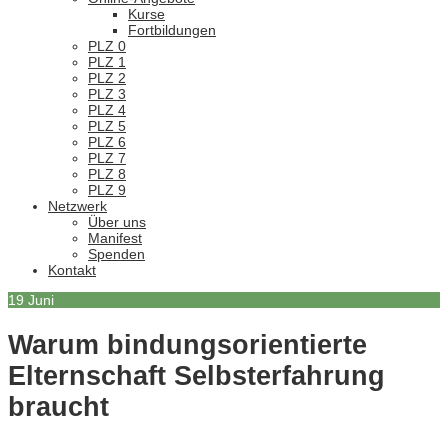
Kurse
Fortbildungen
PLZ 0
PLZ 1
PLZ 2
PLZ 3
PLZ 4
PLZ 5
PLZ 6
PLZ 7
PLZ 8
PLZ 9
Netzwerk
Über uns
Manifest
Spenden
Kontakt
19
Juni
Warum bindungsorientierte
Elternschaft Selbsterfahrung
braucht