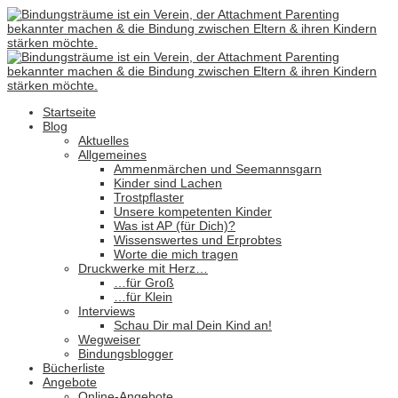
Startseite
Blog
Aktuelles
Allgemeines
Ammenmärchen und Seemannsgarn
Kinder sind Lachen
Trostpflaster
Unsere kompetenten Kinder
Was ist AP (für Dich)?
Wissenswertes und Erprobtes
Worte die mich tragen
Druckwerke mit Herz…
…für Groß
…für Klein
Interviews
Schau Dir mal Dein Kind an!
Wegweiser
Bindungsblogger
Bücherliste
Angebote
Online-Angebote