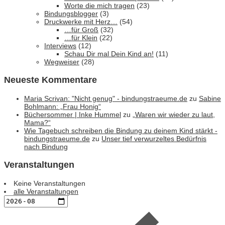
Worte die mich tragen
(23)
Bindungsblogger
(3)
Druckwerke mit Herz…
(54)
…für Groß
(32)
…für Klein
(22)
Interviews
(12)
Schau Dir mal Dein Kind an!
(11)
Wegweiser
(28)
Neueste Kommentare
Maria Scrivan: "Nicht genug" - bindungstraeume.de
zu
Sabine
Bohlmann: „Frau Honig“
Büchersommer | Inke Hummel
zu
„Waren wir wieder zu laut,
Mama?“
Wie Tagebuch schreiben die Bindung zu deinem Kind stärkt -
bindungstraeume.de
zu
Unser tief verwurzeltes Bedürfnis
nach Bindung
Veranstaltungen
Keine Veranstaltungen
alle Veranstaltungen