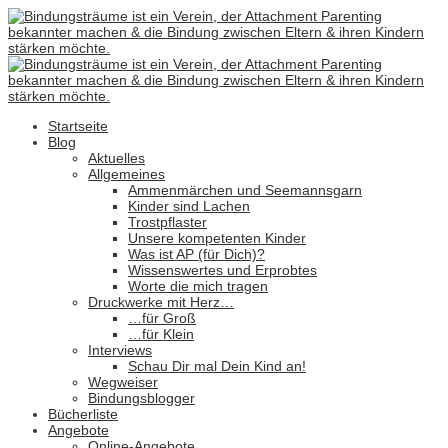
Startseite
Blog
Aktuelles
Allgemeines
Ammenmärchen und Seemannsgarn
Kinder sind Lachen
Trostpflaster
Unsere kompetenten Kinder
Was ist AP (für Dich)?
Wissenswertes und Erprobtes
Worte die mich tragen
Druckwerke mit Herz…
…für Groß
…für Klein
Interviews
Schau Dir mal Dein Kind an!
Wegweiser
Bindungsblogger
Bücherliste
Angebote
Online-Angebote