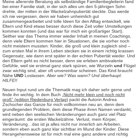
Meine allererste Beratung als selbständige Familienbegleiterin fand
bei einer Familie statt, in der sich alles um den 5-jährigen Sohn
drehte, der mitten in der Wackelzahnpubertät steckte. Das werde
ich nie vergessen, denn wir haben unheimlich gut
zusammengearbeitet und tolle Ideen für den Alltag entwickelt, wie
Eltern und Kind etwas besser durch diese Zeit voller Umstellungen
kommen konnten (und das war für mich ein großartiger Start).
Seither war das Thema immer wieder Inhalt in meinen Coachings,
denn viele Eltern kommen hier in Situationen, die sie vorher noch
nicht meistern mussten: Kinder, die groß und klein zugleich sind –
zum ersten Mal in ihrem Leben stecken sie in einem richtig krassen
Gegensatz, wie dann erst später in der echten Pubertät wieder. Und
den Eltern geht es nicht besser, denn sie erleben ambivalente
Gefühle, weil sie erstmal ganz stark spüren, wie Wurzeln
und
Flügel
zwar wichtig sind, aber oft unvereinbar scheinen. Das Kind braucht
Nähe
UND
Loslassen.
Aber wie? Was wann? Und überhaupt:
HILFE!!
Neuen Input rund um die Thematik mag ich daher sehr gerne und
finde ihn wichtig. In dem Buch
„Nicht mehr klein und noch nicht
groß“ (edition Riedenburg Verlag)
packt die Autorin Andrea
Zschocher das Ganze für mich vollkommen neu an, denn dem
grundlegenden Problem, dem diese Phase ihren Namen verdankt,
wird neben den seelischen Veränderungen auch ganz viel Platz
eingeräumt: die ersten Wackelzähne. Verlust, mein Körper,
Veränderung…das ist ja alles nicht nur innerlich am Arbeiten,
sondern eben auch ganz klar sichtbar im Mund der Kinder. Diese
Herangehensweise ist für mich mal eine ganz andere und richtig