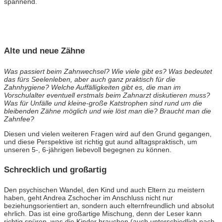
spannend.
Alte und neue Zähne
Was passiert beim Zahnwechsel? Wie viele gibt es? Was bedeutet
das fürs Seelenleben, aber auch ganz praktisch für die
Zahnhygiene? Welche Auffälligkeiten gibt es, die man im
Vorschulalter eventuell erstmals beim Zahnarzt diskutieren muss?
Was für Unfälle und kleine-große Katstrophen sind rund um die
bleibenden Zähne möglich und wie löst man die? Braucht man die
Zahnfee?
Diesen und vielen weiteren Fragen wird auf den Grund gegangen,
und diese Perspektive ist richtig gut aund alltagspraktisch, um
unseren 5-, 6-jährigen liebevoll begegnen zu können.
Schrecklich und großartig
Den psychischen Wandel, den Kind und auch Eltern zu meistern
haben, geht Andrea Zschocher im Anschluss nicht nur
beziehungsorientiert an, sondern auch elternfreundlich und absolut
ehrlich. Das ist eine großartige Mischung, denn der Leser kann
richtig spüren, was die Kinder brauchen (auch unterschiedlich nach