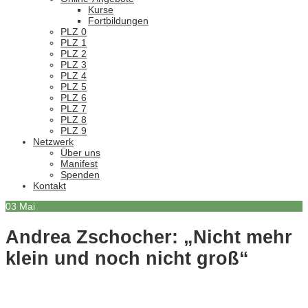
Kurse
Fortbildungen
PLZ 0
PLZ 1
PLZ 2
PLZ 3
PLZ 4
PLZ 5
PLZ 6
PLZ 7
PLZ 8
PLZ 9
Netzwerk
Über uns
Manifest
Spenden
Kontakt
03
Mai
Andrea Zschocher: „Nicht mehr
klein und noch nicht groß“