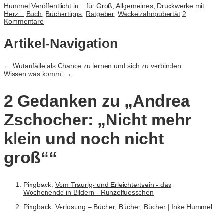
Hummel
Veröffentlicht in
...für Groß
,
Allgemeines
,
Druckwerke mit
Herz...
Buch
,
Büchertipps
,
Ratgeber
,
Wackelzahnpubertät
2
Kommentare
Artikel-Navigation
←
Wutanfälle als Chance zu lernen und sich zu verbinden
Wissen was kommt
→
2 Gedanken zu „
Andrea
Zschocher: „Nicht mehr
klein und noch nicht
groß“
“
Pingback:
Vom Traurig- und Erleichtertsein - das
Wochenende in Bildern - Runzelfuesschen
Pingback:
Verlosung – Bücher, Bücher, Bücher | Inke Hummel