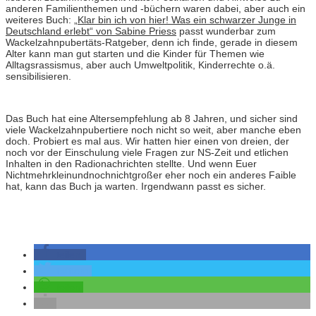
anderen Familienthemen und -büchern waren dabei, aber auch ein
weiteres Buch:
„Klar bin ich von hier! Was ein schwarzer Junge in
Deutschland erlebt“ von Sabine Priess
passt wunderbar zum
Wackelzahnpubertäts-Ratgeber, denn ich finde, gerade in diesem
Alter kann man gut starten und die Kinder für Themen wie
Alltagsrassismus, aber auch Umweltpolitik, Kinderrechte o.ä.
sensibilisieren.
Das Buch hat eine Altersempfehlung ab 8 Jahren, und sicher sind
viele Wackelzahnpubertiere noch nicht so weit, aber manche eben
doch. Probiert es mal aus. Wir hatten hier einen von dreien, der
noch vor der Einschulung viele Fragen zur NS-Zeit und etlichen
Inhalten in den Radionachrichten stellte. Und wenn Euer
Nichtmehrkleinundnochnichtgroßer eher noch ein anderes Faible
hat, kann das Buch ja warten. Irgendwann passt es sicher.
teilen
twittern
teilen