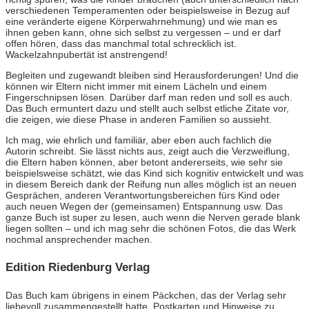
verschiedenen Temperamenten oder beispielsweise in Bezug auf
eine veränderte eigene Körperwahrnehmung) und wie man es
ihnen geben kann, ohne sich selbst zu vergessen – und er darf
offen hören, dass das manchmal total schrecklich ist.
Wackelzahnpubertät ist anstrengend!
Begleiten und zugewandt bleiben sind Herausforderungen! Und die
können wir Eltern nicht immer mit einem Lächeln und einem
Fingerschnipsen lösen. Darüber darf man reden und soll es auch.
Das Buch ermuntert dazu und stellt auch selbst etliche Zitate vor,
die zeigen, wie diese Phase in anderen Familien so aussieht.
Ich mag, wie ehrlich und familiär, aber eben auch fachlich die
Autorin schreibt. Sie lässt nichts aus, zeigt auch die Verzweiflung,
die Eltern haben können, aber betont andererseits, wie sehr sie
beispielsweise schätzt, wie das Kind sich kognitiv entwickelt und was
in diesem Bereich dank der Reifung nun alles möglich ist an neuen
Gesprächen, anderen Verantwortungsbereichen fürs Kind oder
auch neuen Wegen der (gemeinsamen) Entspannung usw. Das
ganze Buch ist super zu lesen, auch wenn die Nerven gerade blank
liegen sollten – und ich mag sehr die schönen Fotos, die das Werk
nochmal ansprechender machen.
Edition Riedenburg Verlag
Das Buch kam übrigens in einem Päckchen, das der Verlag sehr
liebevoll zusammengestellt hatte. Postkarten und Hinweise zu