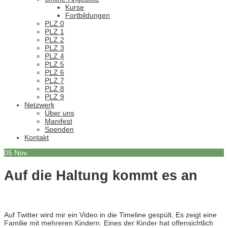
Kurse
Fortbildungen
PLZ 0
PLZ 1
PLZ 2
PLZ 3
PLZ 4
PLZ 5
PLZ 6
PLZ 7
PLZ 8
PLZ 9
Netzwerk
Über uns
Manifest
Spenden
Kontakt
05
Nov.
Auf die Haltung kommt es an
Auf Twitter wird mir ein Video in die Timeline gespült. Es zeigt eine
Familie mit mehreren Kindern. Eines der Kinder hat offensichtlich