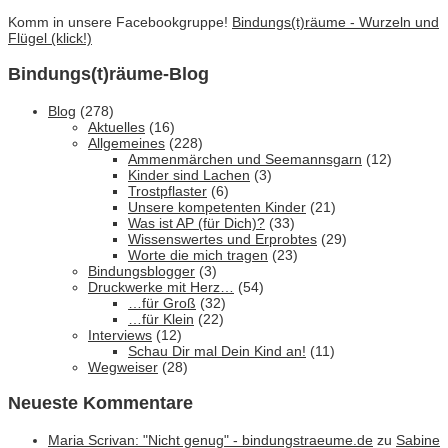
Komm in unsere Facebookgruppe!
Bindungs(t)räume - Wurzeln und
Flügel (klick!)
Bindungs(t)räume-Blog
Blog
(278)
Aktuelles
(16)
Allgemeines
(228)
Ammenmärchen und Seemannsgarn
(12)
Kinder sind Lachen
(3)
Trostpflaster
(6)
Unsere kompetenten Kinder
(21)
Was ist AP (für Dich)?
(33)
Wissenswertes und Erprobtes
(29)
Worte die mich tragen
(23)
Bindungsblogger
(3)
Druckwerke mit Herz…
(54)
…für Groß
(32)
…für Klein
(22)
Interviews
(12)
Schau Dir mal Dein Kind an!
(11)
Wegweiser
(28)
Neueste Kommentare
Maria Scrivan: "Nicht genug" - bindungstraeume.de
zu
Sabine