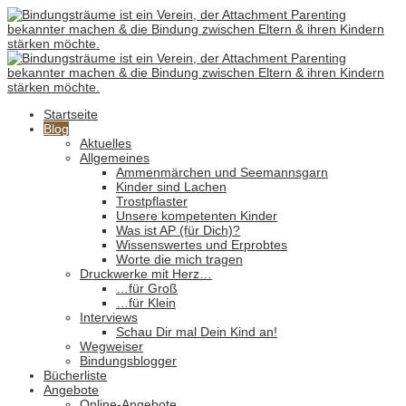
Startseite
Blog
Aktuelles
Allgemeines
Ammenmärchen und Seemannsgarn
Kinder sind Lachen
Trostpflaster
Unsere kompetenten Kinder
Was ist AP (für Dich)?
Wissenswertes und Erprobtes
Worte die mich tragen
Druckwerke mit Herz…
…für Groß
…für Klein
Interviews
Schau Dir mal Dein Kind an!
Wegweiser
Bindungsblogger
Bücherliste
Angebote
Online-Angebote