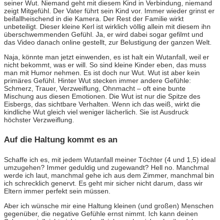
seiner Wut. Niemand geht mit diesem Kind in Verbindung, niemand
zeigt Mitgefühl. Der Vater führt sein Kind vor. Immer wieder grinst er
beifallheischend in die Kamera. Der Rest der Familie wirkt
unbeteiligt. Dieser kleine Kerl ist wirklich völlig allein mit diesem ihn
überschwemmenden Gefühl. Ja, er wird dabei sogar gefilmt und
das Video danach online gestellt, zur Belustigung der ganzen Welt.
Naja, könnte man jetzt einwenden, es ist halt ein Wutanfall, weil er
nicht bekommt, was er will. So sind kleine Kinder eben, das muss
man mit Humor nehmen. Es ist doch nur Wut. Wut ist aber kein
primäres Gefühl. Hinter Wut stecken immer andere Gefühle:
Schmerz, Trauer, Verzweiflung, Ohnmacht – oft eine bunte
Mischung aus diesen Emotionen. Die Wut ist nur die Spitze des
Eisbergs, das sichtbare Verhalten. Wenn ich das weiß, wirkt die
kindliche Wut gleich viel weniger lächerlich. Sie ist Ausdruck
höchster Verzweiflung.
Auf die Haltung kommt es an
Schaffe ich es, mit jedem Wutanfall meiner Töchter (4 und 1,5) ideal
umzugehen? Immer geduldig und zugewandt? Hell no. Manchmal
werde ich laut, manchmal gehe ich aus dem Zimmer, manchmal bin
ich schrecklich genervt. Es geht mir sicher nicht darum, dass wir
Eltern immer perfekt sein müssen.
Aber ich wünsche mir eine Haltung kleinen (und großen) Menschen
gegenüber, die negative Gefühle ernst nimmt. Ich kann deinen