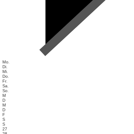
Mo.
Di.
Mi.
Do.
Fr.
Sa.
So.
M
D
M
D
F
S
S
27
28