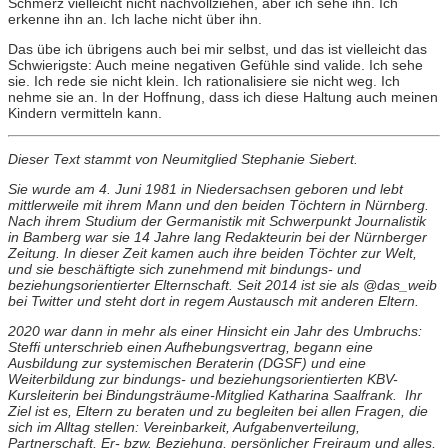
Schmerz vielleicht nicht nachvollziehen, aber ich sehe ihn. Ich
erkenne ihn an. Ich lache nicht über ihn.
Das übe ich übrigens auch bei mir selbst, und das ist vielleicht das
Schwierigste: Auch meine negativen Gefühle sind valide. Ich sehe
sie. Ich rede sie nicht klein. Ich rationalisiere sie nicht weg. Ich
nehme sie an. In der Hoffnung, dass ich diese Haltung auch meinen
Kindern vermitteln kann.
Dieser Text stammt von Neumitglied Stephanie Siebert.
Sie wurde am 4. Juni 1981 in Niedersachsen geboren und lebt
mittlerweile mit ihrem Mann und den beiden Töchtern in Nürnberg.
Nach ihrem Studium der Germanistik mit Schwerpunkt Journalistik
in Bamberg war sie 14 Jahre lang Redakteurin bei der Nürnberger
Zeitung. In dieser Zeit kamen auch ihre beiden Töchter zur Welt,
und sie beschäftigte sich zunehmend mit bindungs- und
beziehungsorientierter Elternschaft. Seit 2014 ist sie als @das_weib
bei Twitter und steht dort in regem Austausch mit anderen Eltern.
2020 war dann in mehr als einer Hinsicht ein Jahr des Umbruchs:
Steffi unterschrieb einen Aufhebungsvertrag, begann eine
Ausbildung zur systemischen Beraterin (DGSF) und eine
Weiterbildung zur bindungs- und beziehungsorientierten KBV-
Kursleiterin bei Bindungsträume-Mitglied Katharina Saalfrank. Ihr
Ziel ist es, Eltern zu beraten und zu begleiten bei allen Fragen, die
sich im Alltag stellen: Vereinbarkeit, Aufgabenverteilung,
Partnerschaft, Er- bzw. Beziehung, persönlicher Freiraum und alles,