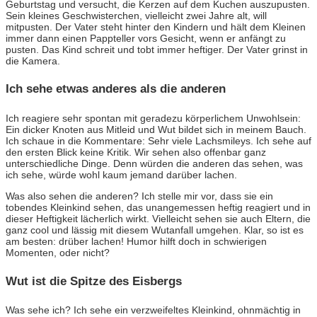
Geburtstag und versucht, die Kerzen auf dem Kuchen auszupusten.
Sein kleines Geschwisterchen, vielleicht zwei Jahre alt, will
mitpusten. Der Vater steht hinter den Kindern und hält dem Kleinen
immer dann einen Pappteller vors Gesicht, wenn er anfängt zu
pusten. Das Kind schreit und tobt immer heftiger. Der Vater grinst in
die Kamera.
Ich sehe etwas anderes als die anderen
Ich reagiere sehr spontan mit geradezu körperlichem Unwohlsein:
Ein dicker Knoten aus Mitleid und Wut bildet sich in meinem Bauch.
Ich schaue in die Kommentare: Sehr viele Lachsmileys. Ich sehe auf
den ersten Blick keine Kritik. Wir sehen also offenbar ganz
unterschiedliche Dinge. Denn würden die anderen das sehen, was
ich sehe, würde wohl kaum jemand darüber lachen.
Was also sehen die anderen? Ich stelle mir vor, dass sie ein
tobendes Kleinkind sehen, das unangemessen heftig reagiert und in
dieser Heftigkeit lächerlich wirkt. Vielleicht sehen sie auch Eltern, die
ganz cool und lässig mit diesem Wutanfall umgehen. Klar, so ist es
am besten: drüber lachen! Humor hilft doch in schwierigen
Momenten, oder nicht?
Wut ist die Spitze des Eisbergs
Was sehe ich? Ich sehe ein verzweifeltes Kleinkind, ohnmächtig in