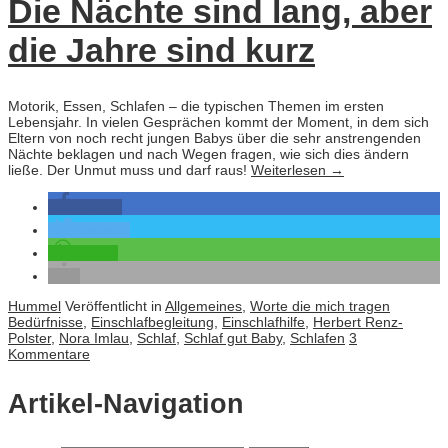
Die Nächte sind lang, aber
die Jahre sind kurz
Motorik, Essen, Schlafen – die typischen Themen im ersten
Lebensjahr. In vielen Gesprächen kommt der Moment, in dem sich
Eltern von noch recht jungen Babys über die sehr anstrengenden
Nächte beklagen und nach Wegen fragen, wie sich dies ändern
ließe. Der Unmut muss und darf raus!
Weiterlesen
→
teilen
twittern
teilen
Hummel
Veröffentlicht in
Allgemeines
,
Worte die mich tragen
Bedürfnisse
,
Einschlafbegleitung
,
Einschlafhilfe
,
Herbert Renz-
Polster
,
Nora Imlau
,
Schlaf
,
Schlaf gut Baby
,
Schlafen
3
Kommentare
Artikel-Navigation