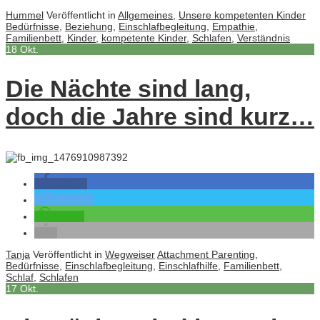
Hummel
Veröffentlicht in
Allgemeines
,
Unsere kompetenten Kinder
Bedürfnisse
,
Beziehung
,
Einschlafbegleitung
,
Empathie
,
Familienbett
,
Kinder
,
kompetente Kinder
,
Schlafen
,
Verständnis
18
Okt.
Die Nächte sind lang,
doch die Jahre sind kurz…
teilen
twittern
teilen
Tanja
Veröffentlicht in
Wegweiser
Attachment Parenting
,
Bedürfnisse
,
Einschlafbegleitung
,
Einschlafhilfe
,
Familienbett
,
Schlaf
,
Schlafen
17
Okt.