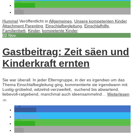
teilen
Hummel
Veröffentlicht in
Allgemeines
,
Unsere kompetenten Kinder
Attachment Parenting
,
Einschlafbegleitung
,
Einschlafhilfe
,
Familienbett
,
Kinder
,
kompetente Kinder
02
Nov.
Gastbeitrag: Zeit säen und
Kinderkraft ernten
Sie war überall. In jeder Elterngruppe, in der es irgendwo um das
Thema Einschlafbegleitung ging, kommentierte sie irgendwann mit.
Lustig-grübelnd, witzelnd-verzweifelt, suchend bis abwartend,
liebevoll-ratgebend, manchmal auch ideensammelnd…
Weiterlesen
→
teilen
twittern
teilen