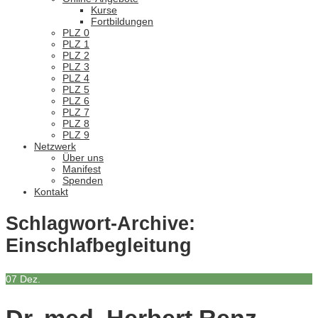
Kurse
Fortbildungen
PLZ 0
PLZ 1
PLZ 2
PLZ 3
PLZ 4
PLZ 5
PLZ 6
PLZ 7
PLZ 8
PLZ 9
Netzwerk
Über uns
Manifest
Spenden
Kontakt
Schlagwort-Archive:
Einschlafbegleitung
07
Dez.