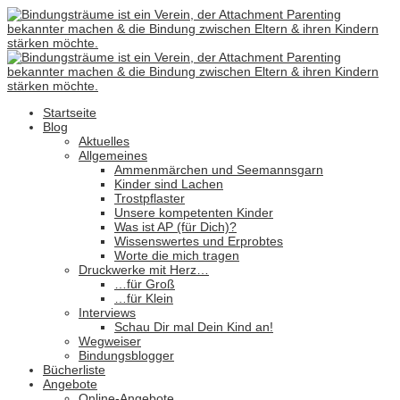
Startseite
Blog
Aktuelles
Allgemeines
Ammenmärchen und Seemannsgarn
Kinder sind Lachen
Trostpflaster
Unsere kompetenten Kinder
Was ist AP (für Dich)?
Wissenswertes und Erprobtes
Worte die mich tragen
Druckwerke mit Herz…
…für Groß
…für Klein
Interviews
Schau Dir mal Dein Kind an!
Wegweiser
Bindungsblogger
Bücherliste
Angebote
Online-Angebote