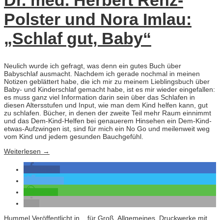
Dr. med. Herbert Renz-
Polster und Nora Imlau:
„Schlaf gut, Baby“
Neulich wurde ich gefragt, was denn ein gutes Buch über
Babyschlaf ausmacht. Nachdem ich gerade nochmal in meinen
Notizen geblättert habe, die ich mir zu meinem Lieblingsbuch über
Baby- und Kinderschlaf gemacht habe, ist es mir wieder eingefallen:
es muss ganz viel Information darin sein über das Schlafen in
diesen Altersstufen und Input, wie man dem Kind helfen kann, gut
zu schlafen. Bücher, in denen der zweite Teil mehr Raum einnimmt
und das Dem-Kind-Helfen bei genauerem Hinsehen ein Dem-Kind-
etwas-Aufzwingen ist, sind für mich ein No Go und meilenweit weg
vom Kind und jedem gesunden Bauchgefühl.
Weiterlesen
→
teilen
twittern
teilen
Hummel
Veröffentlicht in
...für Groß
,
Allgemeines
,
Druckwerke mit