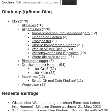
Suchen
Bindungs(t)räume-Blog
Blog
(278)
Aktuelles
(16)
Allgemeines
(228)
Ammenmärchen und Seemannsgarn
(12)
Kinder sind Lachen
(3)
Trostpflaster
(6)
Unsere kompetenten Kinder
(21)
Was ist AP (für Dich)?
(33)
Wissenswertes und Erprobtes
(29)
Worte die mich tragen
(23)
Bindungsblogger
(3)
Druckwerke mit Herz…
(54)
…für Groß
(32)
…für Klein
(22)
Interviews
(12)
Schau Dir mal Dein Kind an!
(11)
Wegweiser
(28)
Neueste Beiträge
Wissen über Wahrnehmung erleichtert Eltern das Leben –
Inke Hummel: „Mit allen Sinnen wachsen“
21. März 2023
Gefühlschaos mit sensiblen Kindern – Sortierhilfe gefällig?
30.