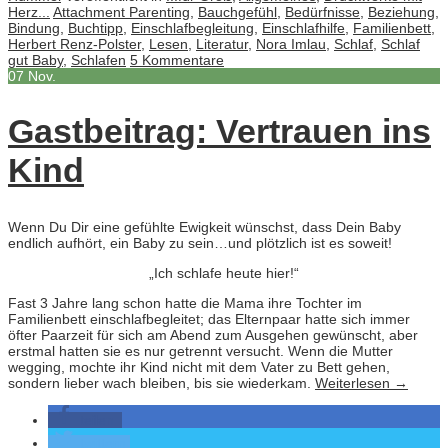
Herz...
Attachment Parenting
,
Bauchgefühl
,
Bedürfnisse
,
Beziehung
,
Bindung
,
Buchtipp
,
Einschlafbegleitung
,
Einschlafhilfe
,
Familienbett
,
Herbert Renz-Polster
,
Lesen
,
Literatur
,
Nora Imlau
,
Schlaf
,
Schlaf
gut Baby
,
Schlafen
5 Kommentare
07
Nov.
Gastbeitrag: Vertrauen ins
Kind
Wenn Du Dir eine gefühlte Ewigkeit wünschst, dass Dein Baby
endlich aufhört, ein Baby zu sein…und plötzlich ist es soweit!
„Ich schlafe heute hier!“
Fast 3 Jahre lang schon hatte die Mama ihre Tochter im
Familienbett einschlafbegleitet; das Elternpaar hatte sich immer
öfter Paarzeit für sich am Abend zum Ausgehen gewünscht, aber
erstmal hatten sie es nur getrennt versucht. Wenn die Mutter
wegging, mochte ihr Kind nicht mit dem Vater zu Bett gehen,
sondern lieber wach bleiben, bis sie wiederkam.
Weiterlesen
→
teilen
twittern