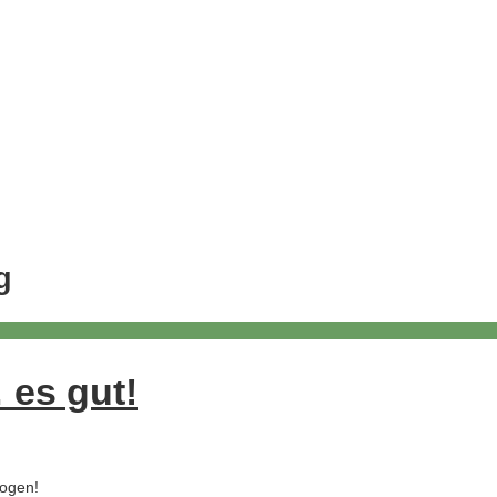
g
 es gut!
logen!