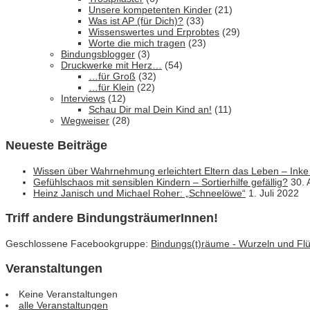
Unsere kompetenten Kinder
(21)
Was ist AP (für Dich)?
(33)
Wissenswertes und Erprobtes
(29)
Worte die mich tragen
(23)
Bindungsblogger
(3)
Druckwerke mit Herz…
(54)
…für Groß
(32)
…für Klein
(22)
Interviews
(12)
Schau Dir mal Dein Kind an!
(11)
Wegweiser
(28)
Neueste Beiträge
Wissen über Wahrnehmung erleichtert Eltern das Leben – Inke
Gefühlschaos mit sensiblen Kindern – Sortierhilfe gefällig?
30. 
Heinz Janisch und Michael Roher: „Schneelöwe“
1. Juli 2022
Triff andere BindungsträumerInnen!
Geschlossene Facebookgruppe:
Bindungs(t)räume - Wurzeln und Flüg
Veranstaltungen
Keine Veranstaltungen
alle Veranstaltungen