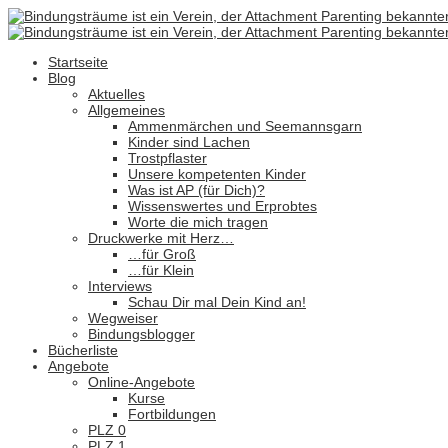
Startseite
Blog
Aktuelles
Allgemeines
Ammenmärchen und Seemannsgarn
Kinder sind Lachen
Trostpflaster
Unsere kompetenten Kinder
Was ist AP (für Dich)?
Wissenswertes und Erprobtes
Worte die mich tragen
Druckwerke mit Herz…
…für Groß
…für Klein
Interviews
Schau Dir mal Dein Kind an!
Wegweiser
Bindungsblogger
Bücherliste
Angebote
Online-Angebote
Kurse
Fortbildungen
PLZ 0
PLZ 1