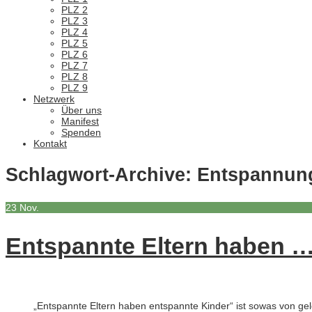
PLZ 2
PLZ 3
PLZ 4
PLZ 5
PLZ 6
PLZ 7
PLZ 8
PLZ 9
Netzwerk
Über uns
Manifest
Spenden
Kontakt
Schlagwort-Archive:
Entspannun
23
Nov.
Entspannte Eltern haben …
„Entspannte Eltern haben entspannte Kinder“ ist sowas von ge