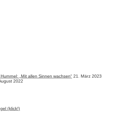
 Hummel: „Mit allen Sinnen wachsen“
21. März 2023
August 2022
el (klick!)