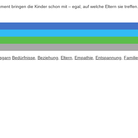
nt bringen die Kinder schon mit – egal, auf welche Eltern sie treffen
sgarn
Bedürfnisse
,
Beziehung
,
Eltern
,
Empathie
,
Entspannung
,
Familie