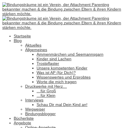
Startseite
Blog
Aktuelles
Allgemeines
Ammenmärchen und Seemannsgarn
Kinder sind Lachen
Trostpflaster
Unsere kompetenten Kinder
Was ist AP (für Dich)?
Wissenswertes und Erprobtes
Worte die mich tragen
Druckwerke mit Herz…
…für Groß
…für Klein
Interviews
Schau Dir mal Dein Kind an!
Wegweiser
Bindungsblogger
Bücherliste
Angebote
Online-Angebote