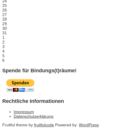
24
25
26
27
28
29
30
31
1
2
3
4
5
6
Spende für Bindungs(t)räume!
Rechtliche Informationen
Impressum
Datenschutzerklärung
Fruitful theme by
fruitfulcode
Powered by:
WordPress