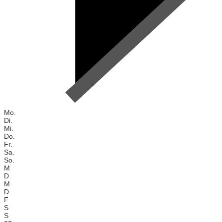
Mo.
Di.
Mi.
Do.
Fr.
Sa.
So.
M
D
M
D
F
S
S