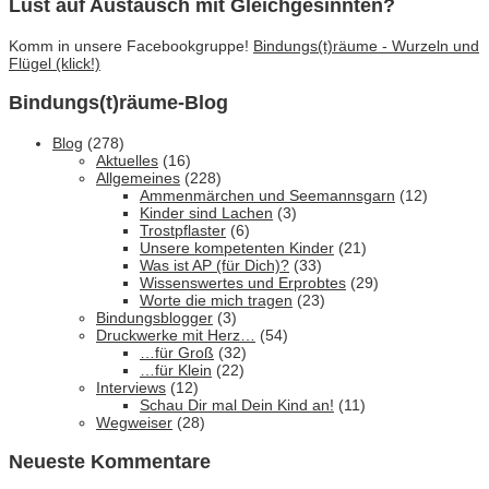
Lust auf Austausch mit Gleichgesinnten?
Komm in unsere Facebookgruppe!
Bindungs(t)räume - Wurzeln und
Flügel (klick!)
Bindungs(t)räume-Blog
Blog
(278)
Aktuelles
(16)
Allgemeines
(228)
Ammenmärchen und Seemannsgarn
(12)
Kinder sind Lachen
(3)
Trostpflaster
(6)
Unsere kompetenten Kinder
(21)
Was ist AP (für Dich)?
(33)
Wissenswertes und Erprobtes
(29)
Worte die mich tragen
(23)
Bindungsblogger
(3)
Druckwerke mit Herz…
(54)
…für Groß
(32)
…für Klein
(22)
Interviews
(12)
Schau Dir mal Dein Kind an!
(11)
Wegweiser
(28)
Neueste Kommentare