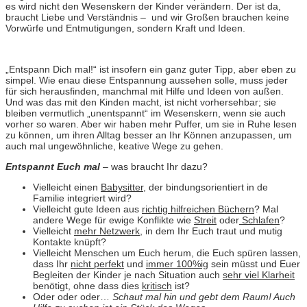
es wird nicht den Wesenskern der Kinder verändern. Der ist da,
braucht Liebe und Verständnis – und wir Großen brauchen keine
Vorwürfe und Entmutigungen, sondern Kraft und Ideen.
„Entspann Dich mal!“ ist insofern ein ganz guter Tipp, aber eben zu
simpel. Wie enau diese Entspannung aussehen solle, muss jeder
für sich herausfinden, manchmal mit Hilfe und Ideen von außen.
Und was das mit den Kinden macht, ist nicht vorhersehbar; sie
bleiben vermutlich „unentspannt“ im Wesenskern, wenn sie auch
vorher so waren. Aber wir haben mehr Puffer, um sie in Ruhe lesen
zu können, um ihren Alltag besser an Ihr Können anzupassen, um
auch mal ungewöhnliche, keative Wege zu gehen.
Entspannt Euch mal
– was braucht Ihr dazu?
Vielleicht einen
Babysitter,
der bindungsorientiert in de
Familie integriert wird?
Vielleicht gute Ideen aus
richtig hilfreichen Büchern
? Mal
andere Wege für ewige Konflikte wie
Streit
oder
Schlafen
?
Vielleicht
mehr Netzwerk
, in dem Ihr Euch traut und mutig
Kontakte knüpft?
Vielleicht Menschen um Euch herum, die Euch spüren lassen,
dass Ihr
nicht perfekt
und
immer 100%ig
sein müsst und Euer
Begleiten der Kinder je nach Situation auch
sehr viel Klarheit
benötigt, ohne dass dies
kritisch
ist?
Oder oder oder…
Schaut mal hin und gebt dem Raum! Auch