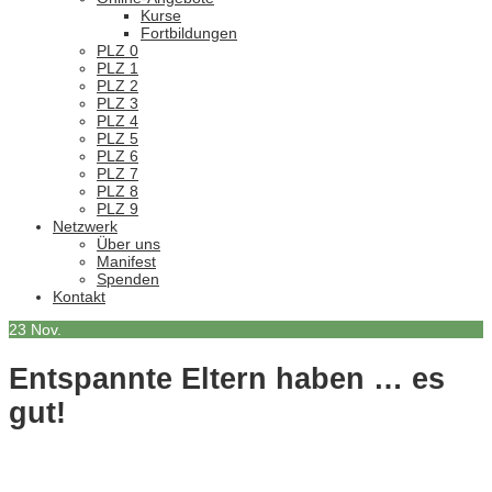
Kurse
Fortbildungen
PLZ 0
PLZ 1
PLZ 2
PLZ 3
PLZ 4
PLZ 5
PLZ 6
PLZ 7
PLZ 8
PLZ 9
Netzwerk
Über uns
Manifest
Spenden
Kontakt
23
Nov.
Entspannte Eltern haben … es
gut!