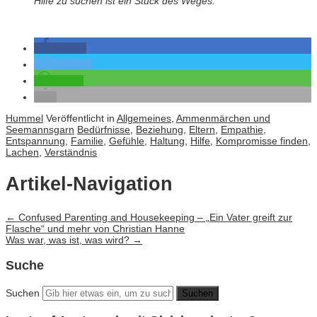
Hilfe zu suchen ist ein Stück des Weges.
teilen
twittern
teilen
Hummel
Veröffentlicht in
Allgemeines
,
Ammenmärchen und
Seemannsgarn
Bedürfnisse
,
Beziehung
,
Eltern
,
Empathie
,
Entspannung
,
Familie
,
Gefühle
,
Haltung
,
Hilfe
,
Kompromisse finden
,
Lachen
,
Verständnis
Artikel-Navigation
←
Confused Parenting and Housekeeping – „Ein Vater greift zur
Flasche“ und mehr von Christian Hanne
Was war, was ist, was wird?
→
Suche
Suchen